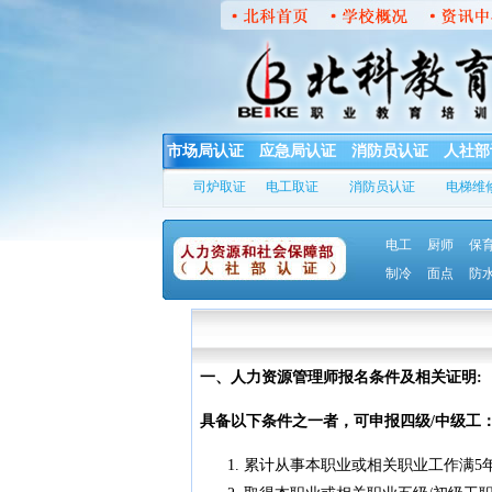
市场局认证
应急局认证
消防员认证
人社部
司炉取证
电工取证
消防员认证
电梯维
电工
厨师
保
制冷
面点
防
一、人力资源管理师报名条件及相关证明:
具备以下条件之一者，可申报四级/中级工
累计从事本职业或相关职业工作满5