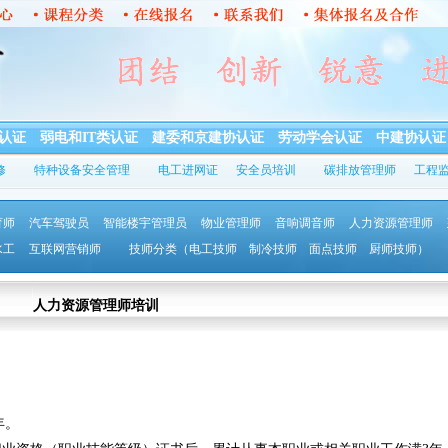
认证
弱电和IT类认证
建委和京建协认证
劳动学会认证
中建协认证
修
特种设备安全管理
电工进网证
安全员培训
碳排放管理师
工程
育师
汽车驾驶员
智能楼宇管理员
物业管理师
音响调音师
人力资源管理师
水工
互联网营销师
技师分类
（电工技师 制冷技师 面点技师 厨师技师）
人力资源管理师培训
：
年。