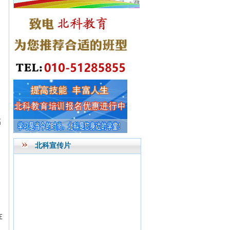
。
。
高
北科宣传片
。
在