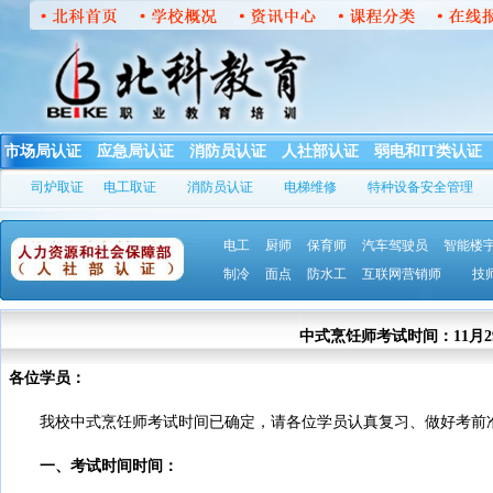
市场局认证
应急局认证
消防员认证
人社部认证
弱电和IT类认证
司炉取证
电工取证
消防员认证
电梯维修
特种设备安全管理
电工
厨师
保育师
汽车驾驶员
智能楼
制冷
面点
防水工
互联网营销师
技
中式烹饪师考试时间：11月2
各位学员：
我校中式烹饪师考试时间已确定，请各位学员认真复习、做好考前
一、考试时间时间：